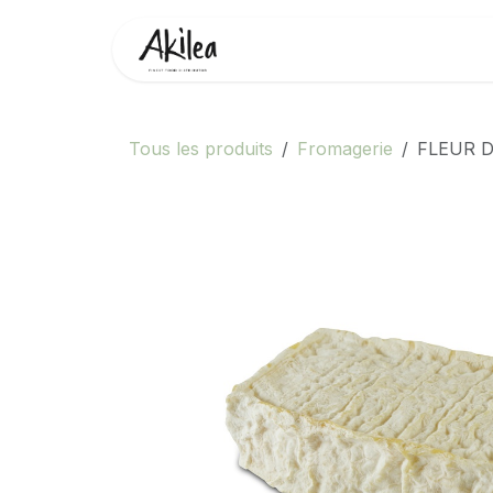
Se rendre au contenu
Accueil
Boutique
Partenai
Tous les produits
Fromagerie
FLEUR 