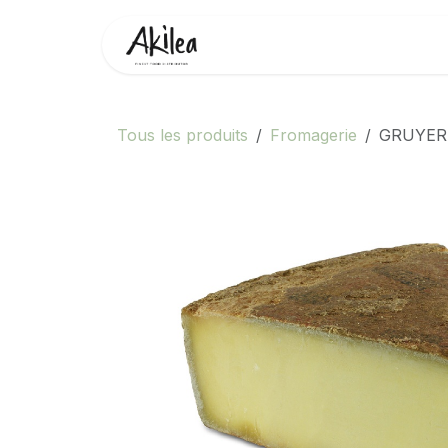
Se rendre au contenu
Accueil
Boutique
Partenai
Tous les produits
Fromagerie
GRUYERE