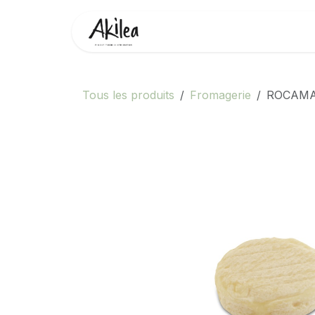
Se rendre au contenu
Accueil
Boutique
Partenai
Tous les produits
Fromagerie
ROCAM