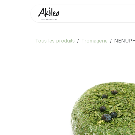
Se rendre au contenu
Accueil
Boutique
Partenai
Tous les produits
Fromagerie
NENUP