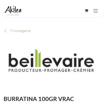
Se rendre au contenu
Fromagerie
BURRATINA 100GR VRAC