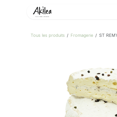
Se rendre au contenu
Accueil
Boutique
Partenai
Tous les produits
Fromagerie
ST REM