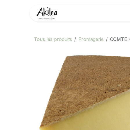
Se rendre au contenu
Accueil
Boutique
Partenai
Tous les produits
Fromagerie
COMTE 4