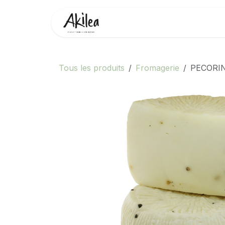
Se rendre au contenu
Accueil
Boutique
Partenai
Tous les produits
Fromagerie
PECORI