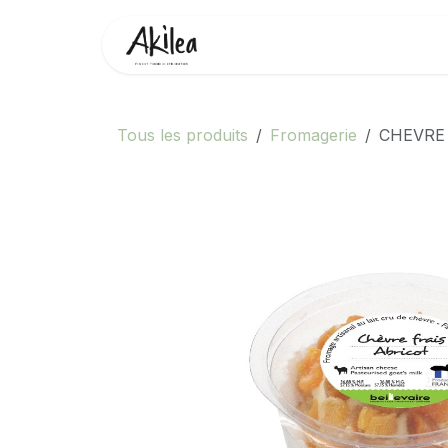
Se rendre au contenu
Accueil
Boutique
Partenai
Tous les produits
Fromagerie
CHEVRE 