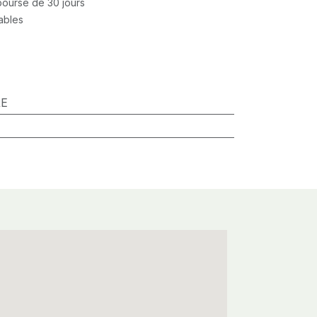
mboursé de 30 jours
rables
RE