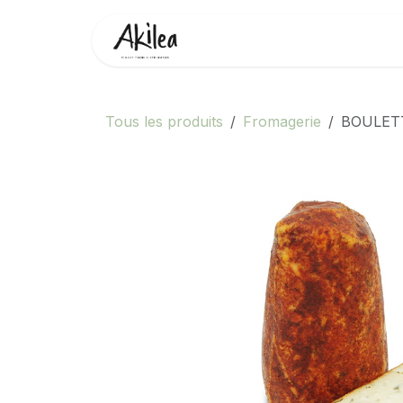
Se rendre au contenu
Accueil
Boutique
Partenai
Tous les produits
Fromagerie
BOULET