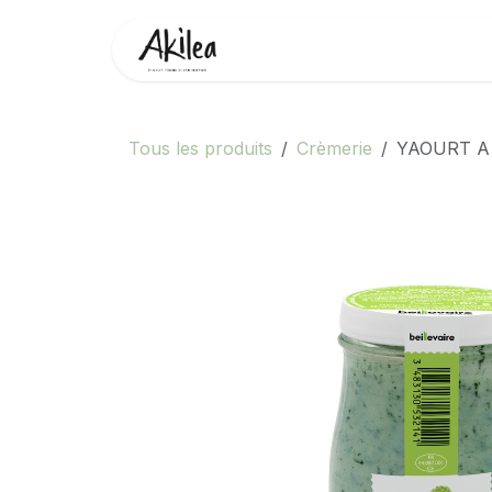
Se rendre au contenu
Accueil
Boutique
Partenai
Tous les produits
Crèmerie
YAOURT A 