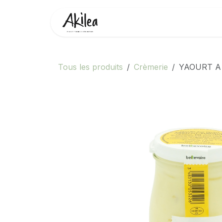
Se rendre au contenu
Accueil
Boutique
Partenai
Tous les produits
Crèmerie
YAOURT A