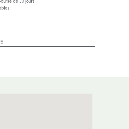
mboursé de 30 jours
rables
RE