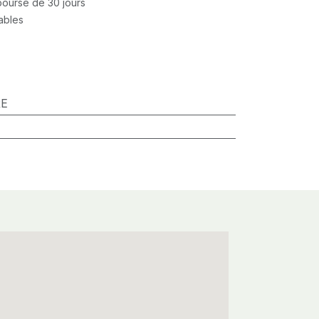
mboursé de 30 jours
rables
RE