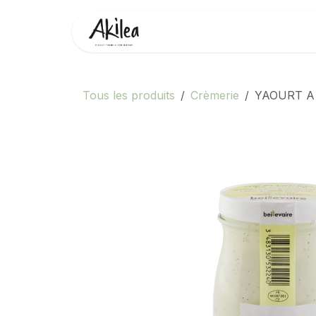
Se rendre au contenu
Accueil
Boutique
Partenai
Tous les produits
Crèmerie
YAOURT A 