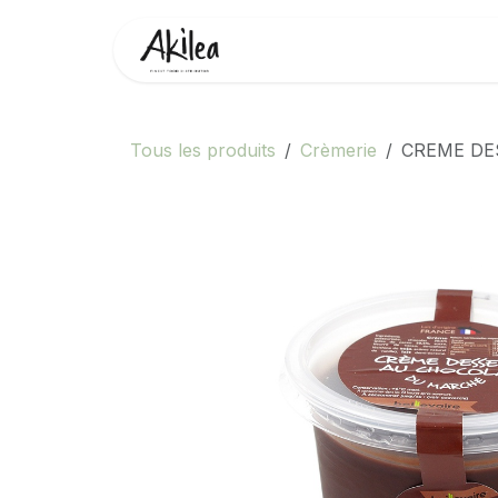
Se rendre au contenu
Accueil
Boutique
Partenai
Tous les produits
Crèmerie
CREME DE