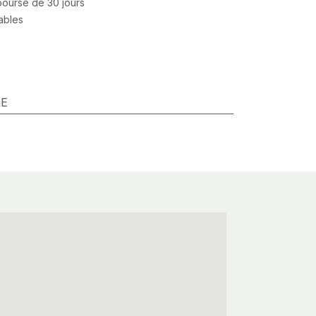
mboursé de 30 jours
rables
RE