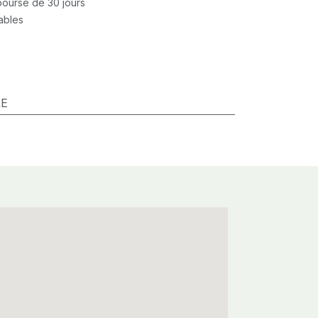
mboursé de 30 jours
rables
RE