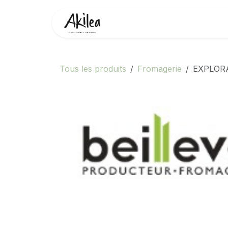
Se rendre au contenu
Accueil
Boutique
Partenai
Tous les produits
Fromagerie
EXPLOR