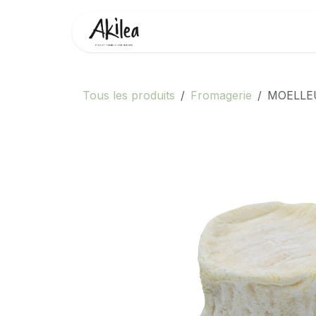
Se rendre au contenu
Accueil
Boutique
Partenai
Tous les produits
Fromagerie
MOELLEU