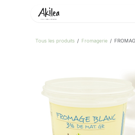
Se rendre au contenu
Accueil
Boutique
Partenai
Tous les produits
Fromagerie
FROMAG