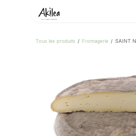
Se rendre au contenu
Accueil
Boutique
Partenai
Tous les produits
Fromagerie
SAINT N