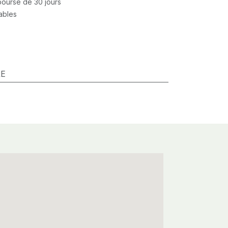
mboursé de 30 jours
rables
RE