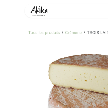
Se rendre au contenu
Accueil
Boutique
Partenai
Tous les produits
Crèmerie
TROIS LAI