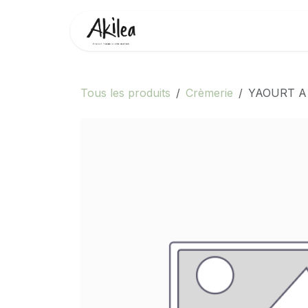
Se rendre au contenu
Accueil
Boutique
Partenai
Tous les produits
Crèmerie
YAOURT A