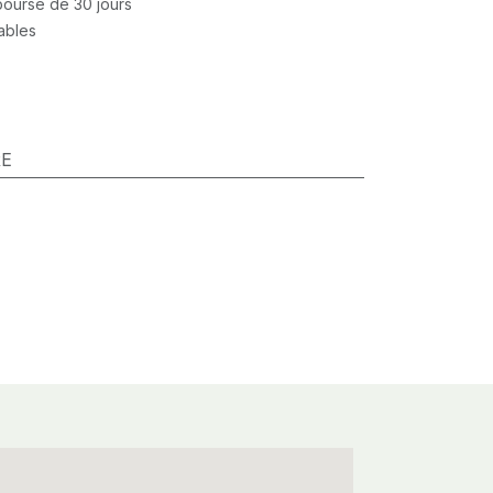
mboursé de 30 jours
rables
RE