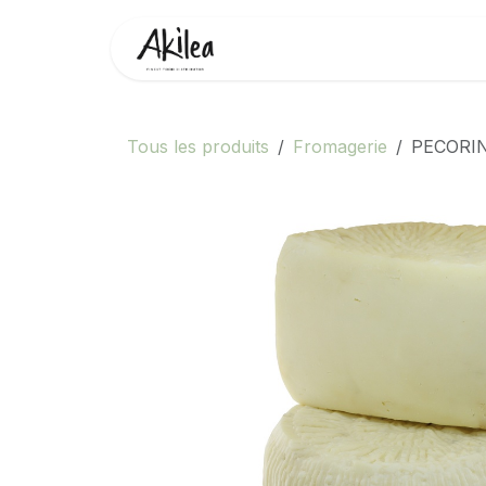
Se rendre au contenu
Accueil
Boutique
Partenai
Tous les produits
Fromagerie
PECORI