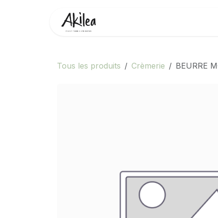
Se rendre au contenu
Accueil
Boutique
Partenai
Tous les produits
Crèmerie
BEURRE M