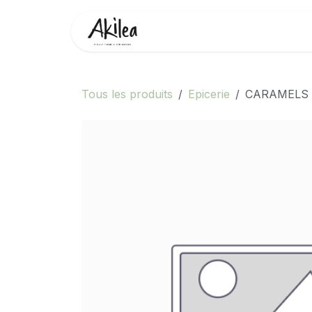
Se rendre au contenu
Accueil
Boutique
Partenai
Tous les produits
Epicerie
CARAMELS 