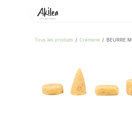
Se rendre au contenu
Accueil
Boutique
Partenai
Tous les produits
Crèmerie
BEURRE M