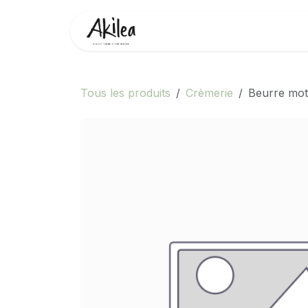
Se rendre au contenu
Accueil
Boutique
Partenai
Tous les produits
Crèmerie
Beurre mot