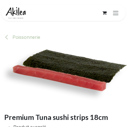
Se rendre au contenu
Poissonnerie
Premium Tuna sushi strips 18cm