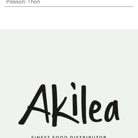
Poisson
:
Thon