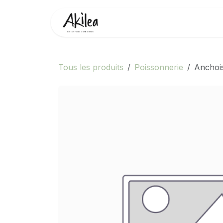
Se rendre au contenu
Accueil
Boutique
Partenai
Tous les produits
Poissonnerie
Anchois