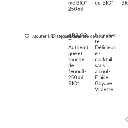
me BIO* -
ue-BIO*
BI
250 ml
ABRICO
Nymphet
Ajouter à la liste de souhaits
Ajouter à la liste de souhaits
T
te
Authenti
Délicieus
que et
e -
touche
cocktail
de
sans
fenouil -
alcool -
250 ml
Fraise
BIO*
Goyave
Violette