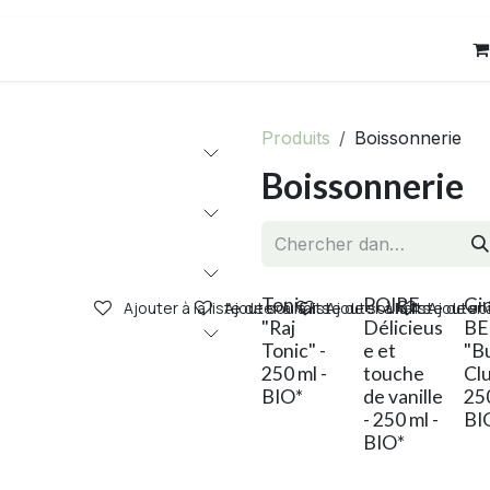
res
Contact
Produits
Boissonnerie
Boissonnerie
Tonic
POIRE
Gi
Ajouter à la liste de souhaits
Ajouter à la liste de souhaits
Ajouter à la liste de s
Ajouter à
"Raj
Délicieus
BE
Tonic" -
e et
"B
250 ml -
touche
Clu
BIO*
de vanille
250
- 250 ml -
BI
BIO*