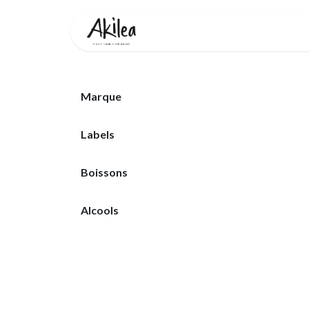
Se rendre au contenu
Accueil
Boutique
Partenai
Marque
Labels
Boissons
Alcools