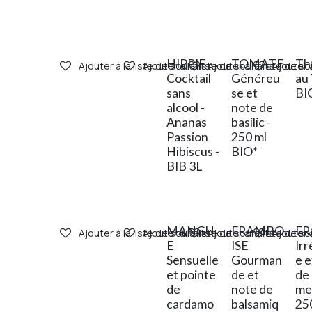
HIPPIE -
TOMATE
Th
Ajouter à la liste de souhaits
Ajouter à la liste de souhaits
Ajouter à la liste de s
Ajouter à
Cocktail
Généreu
au
sans
se et
BI
alcool -
note de
Ananas
basilic -
Passion
250 ml
Hibiscus -
BIO*
BIB 3L
MANGU
FRAMBO
FR
Ajouter à la liste de souhaits
Ajouter à la liste de souhaits
Ajouter à la liste de s
Ajouter à
E
ISE
Irr
Sensuelle
Gourman
e e
et pointe
de et
de
de
note de
me
cardamo
balsamiq
250