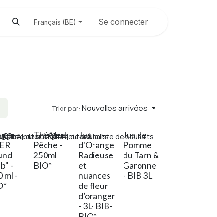
Se connecter
Français (BE)
Nouvelles arrivées
Trier par:
nger
Thé Vert
Jus
Jus de
ouhaits
 la liste de souhaits
Ajouter à la liste de souhaits
Ajouter à la liste de souhaits
ER
Pêche -
d'Orange
Pomme
und
250ml
Radieuse
du Tarn &
b" -
BIO*
et
Garonne
 ml -
nuances
- BIB 3L
O*
de fleur
d’oranger
- 3L- BIB-
BIO*