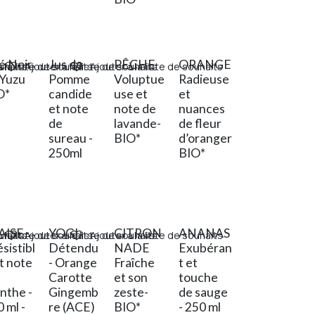
é Noir
Jus de
PÊCHE
ORANGE
ouhaits
 la liste de souhaits
Ajouter à la liste de souhaits
Ajouter à la liste de souhaits
 Yuzu
Pomme
Voluptue
Radieuse
O*
candide
use et
et
et note
note de
nuances
de
lavande-
de fleur
sureau -
BIO*
d’oranger
250ml
BIO*
AISE
YOGI
CITRON
ANANAS
ouhaits
 la liste de souhaits
Ajouter à la liste de souhaits
Ajouter à la liste de souhaits
ésistibl
Détendu
NADE
Exubéran
t note
- Orange
Fraîche
t et
Carotte
et son
touche
nthe -
Gingemb
zeste-
de sauge
 ml -
re (ACE)
BIO*
- 250 ml