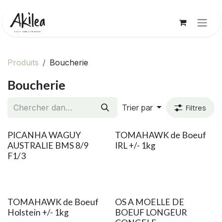
Se rendre au contenu
Produits
Boucherie
Boucherie
Trier par
Filtres
PICANHA WAGUY
TOMAHAWK de Boeuf
AUSTRALIE BMS 8/9
IRL +/- 1kg
F1/3
TOMAHAWK de Boeuf
OS A MOELLE DE
Holstein +/- 1kg
BOEUF LONGEUR