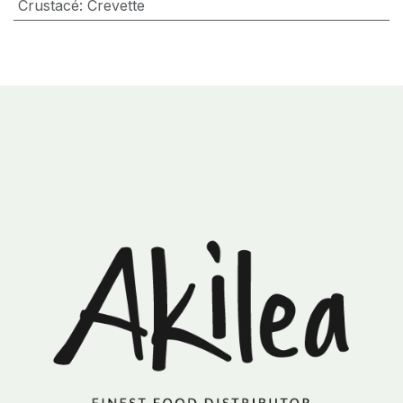
Crustacé
:
Crevette