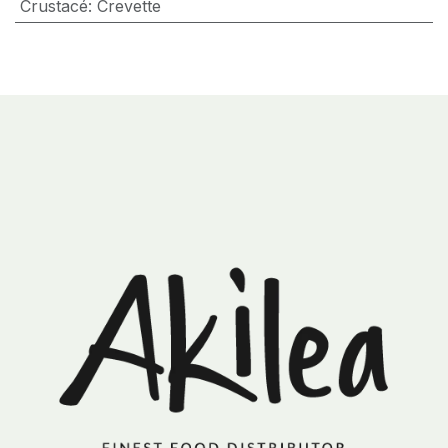
Crustacé
:
Crevette