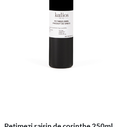
Petimezi raisin de corinthe 250ml