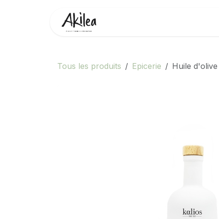
Se rendre au contenu
Accueil
Boutique
Partenai
Tous les produits
Epicerie
Huile d'oliv