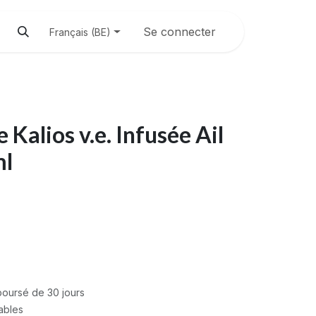
Se connecter
Français (BE)
e Kalios v.e. Infusée Ail
ml
mboursé de 30 jours
rables