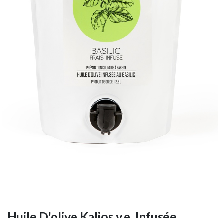
Huile D'olive Kalios v.e. Infusée