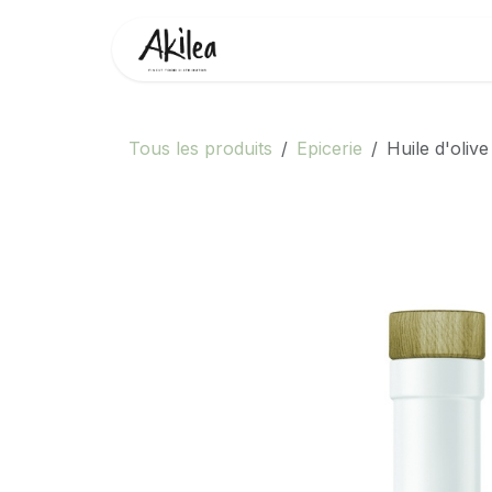
Se rendre au contenu
Accueil
Boutique
Partenai
Tous les produits
Epicerie
Huile d'oliv