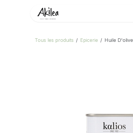
Se rendre au contenu
Accueil
Boutique
Partenai
Tous les produits
Epicerie
Huile D'oliv