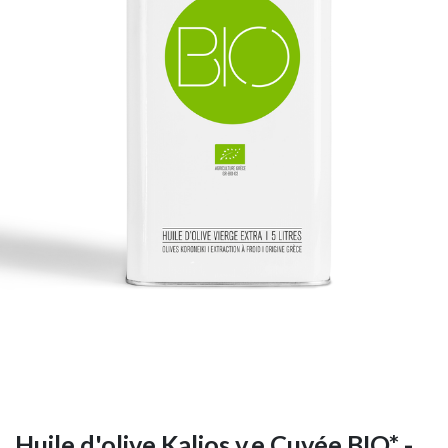
Huile d'olive Kalios v.e Cuvée BIO* -