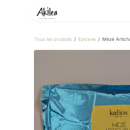
Se rendre au contenu
Accueil
Boutique
Partenai
Tous les produits
Epicerie
Mézé Articha