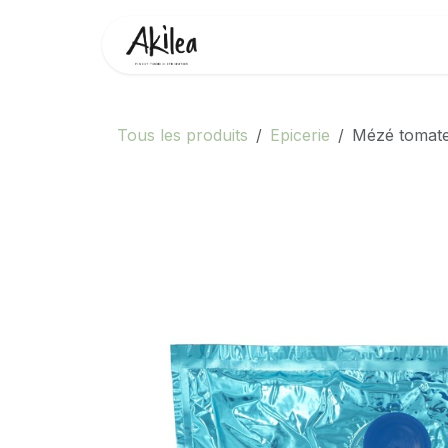
Se rendre au contenu
Accueil
Boutique
Partenai
Tous les produits
Epicerie
Mézé tomate