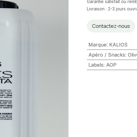
Garantie satisfait ou re
Livraison : 2-3 jours ouv
Contactez-nous
Marque
:
KALIOS
Apéro / Snacks
:
Oliv
Labels
:
AOP