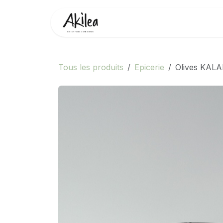
Se rendre au contenu
Accueil
Boutique
Partenai
Tous les produits
Epicerie
Olives KAL