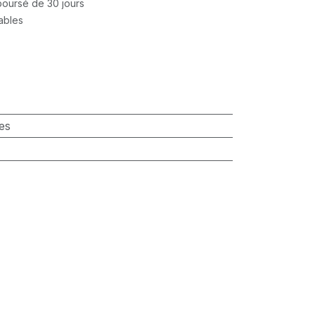
mboursé de 30 jours
rables
es