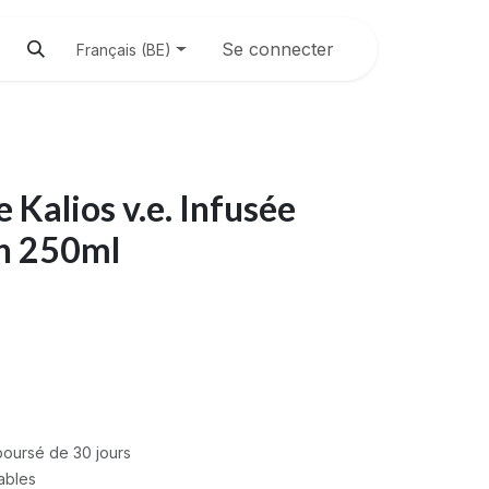
Se connecter
Français (BE)
e Kalios v.e. Infusée
n 250ml
mboursé de 30 jours
rables