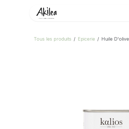
Se rendre au contenu
Accueil
Boutique
Partenai
Tous les produits
Epicerie
Huile D'oliv