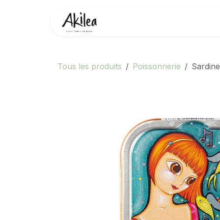
Se rendre au contenu
Accueil
Boutique
Partenai
Tous les produits
Poissonnerie
Sardin