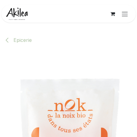
Se rendre au contenu
Epicerie