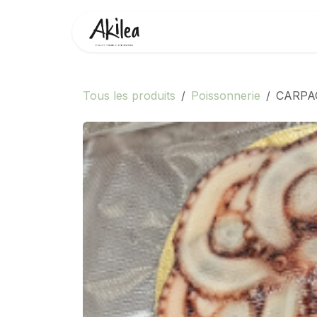
Se rendre au contenu
Accueil
Boutique
Partenai
Tous les produits
Poissonnerie
CARPAC