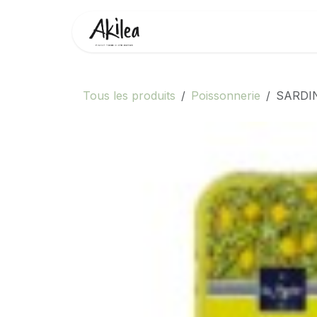
Se rendre au contenu
Accueil
Boutique
Partenai
Tous les produits
Poissonnerie
SARDIN