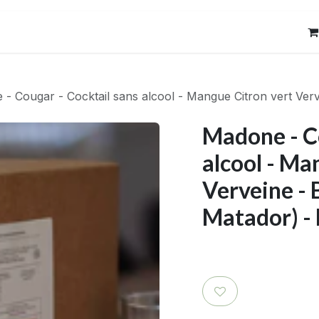
res
Contact
- Cougar - Cocktail sans alcool - Mangue Citron vert Ve
Madone - Co
alcool - Ma
Verveine -
Matador) -