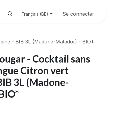
Se connecter
Français (BE)
rveine - BIB 3L (Madone-Matador) - BIO*
ugar - Cocktail sans
ngue Citron vert
 BIB 3L (Madone-
 BIO*