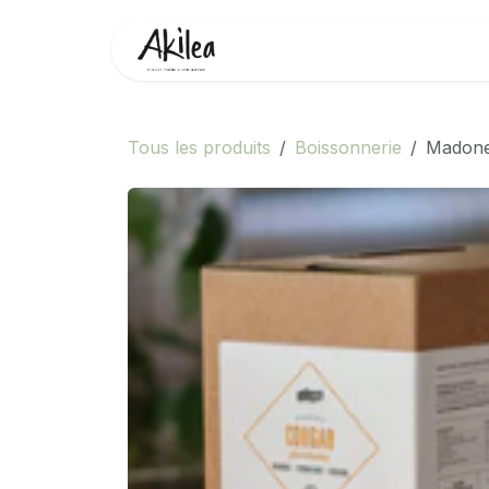
Se rendre au contenu
Accueil
Boutique
Partenai
Tous les produits
Boissonnerie
Madone 