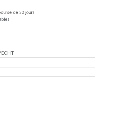
mboursé de 30 jours
rables
PECHT