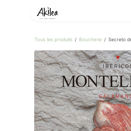
Se rendre au contenu
Accueil
Boutique
Partenai
Tous les produits
Boucherie
Secreto d