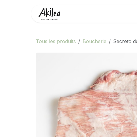
Se rendre au contenu
Accueil
Boutique
Partenai
Tous les produits
Boucherie
Secreto de